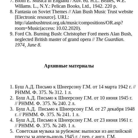
Blom E. Musica in England / Adv. ed. H.L. Beales, W.E.
Willams. L., N.Y.: Pelican Books, Ltd., 1942. 220 p.
Fantasia on Soviet Themes // Alan Bush Music Trust website
[Electronic resource]. URL:
http://alanbushtrust.org.uk/music/compositions/OR.asp?
room=Music(access: 10.02.2020).
Ford Ch. Burning Bush: Christopher Ford meets Alan Bush,
neglected British master of grand opera //
The Guardian.
1974, June 8.
Архивные материалы
Буш А.Д. Письмо к Шнеерсону Г.М. от 14 марта 1942 г. //
РНММ. Ф. 375. № 312. 1 л.
Буш А.Д. Письмо к Шнеерсону Г.М. от 10 июня 1945 г.
// РНММ. Ф. 375. № 240. 2 л.
Буш А.Д. Письмо к Шнеерсону Г.М. от 27 декабря 1948
г. // РНММ. Ф. 375. № 241. 1 л.
Буш А.Д. Письмо к Шнеерсону Г.М. от 23 июня 1961 г.
// РНММ. Ф. 375. № 249. 1 л.
Советская музыка за рубежом: выписки из английской
прессы за апрель-июль 1945 г. / пер. с англ. Г.М.