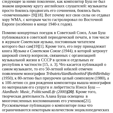
следующее за ними поколение, как композитор Буш не был
знаком широкому кругу английских слушателей: музыканты
просто боялись продвигать его сочинения, боялись быть
«помеченными» [9][18]. Вот почему все свои силы он отдавал
хору WMA, с которым часто гастролировал по Восточной
Европе (особенно в конце 1940-х годов).
Помимо концертных поездок в Советский Союз, Алан Буш
публиковался в советской периодической печати, в том числе
в журнале
Советская музыка
, постоянным читателем
которого был сам[19][1]. Кроме того, его перу принадлежит
книга
Музыка в Советском Союзе
(1944)
, в которой затронут
широкий спектр вопросов, связанных с организацией
музыкальной жизни в СССР в целом и отдельных ее
республик в частности [15, л. 3]. Что касается публикаций о
самом музыканте, то его 50-летний юбилей отмечен
появлением монографии
Tribute
to
Alan
Bush
on
his
Fiftieth
Birthday
(1950)
, к 80-летию был приурочен целый симпозиум (1980), а
к 100-летию со дня рождения композитора вышла монография
по материалам его супруги и либреттиста Нэнси Буш —
Alan
Bush
:
Music
,
Politics
and
Life
(2000)
[20]
. Кроме того,
творческая деятельность Алана Буша освещена в
многочисленных воспоминаниях его учеников[21].
Русскоязычные публикации о композиторе пока что
ограничиваются некоторым количеством энциклопедических