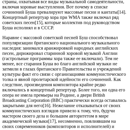
страны, охватывая все виды музыкальной самодеятельности,
включая хоровые выступления. Вот почему в списке
сочинений Буша превалируют массовые песни и кантаты[14].
Концертный репертуар хора при WMA также включал ряд
советских песен[15], которые коллектив под руководством
Буша исполнял и в СССР.
Наравне с массовой советской песней Буш способствовал
популяризации британского национального музыкального
наследия: занимался аранжировкой народных английских
песен, дирижировал старинной хоровой музыкой Англии
(гастрольные программы хора также ее включали). Тем не
менее, все старания Буша во благо английской музыки не
затмили в глазах британского Правительства и учреждений
культуры факт его связи с организациями коммунистического
толка и явной пролетарской идейности его сочинений. Как
следствие, произведения композитора крайне редко
включались в концертный репертуар. Более того, ни одна его
опера не имела премьеры на Родине, а двери British
Broadcasting Corporation (BBC) практически всегда оставались
закрытыми для него[16]. Нежелание отказываться от своих
коммунистических взглядов привело к тому, что, будучи
мастером своего дела и большим авторитетом в мире
академической музыки[17], несомненно, повлиявшим на
своих современников (композиторов и исполнителей) и