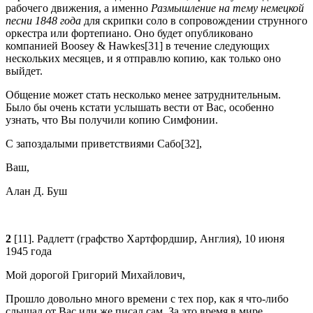
рабочего движения, а именно
Размышление на тему немецкой
песни 1848 года
для скрипки соло в сопровождении струнного
оркестра или фортепиано. Оно будет опубликовано
компанией Boosey & Hawkes[31] в течение следующих
нескольких месяцев, и я отправлю копию, как только оно
выйдет.
Общение может стать несколько менее затруднительным.
Было бы очень кстати услышать вести от Вас, особенно
узнать, что Вы получили копию Симфонии.
С запоздалыми приветствиями Сабо[32],
Ваш,
Алан Д. Буш
2
[11]. Радлетт (графство Хартфордшир, Англия), 10 июня
1945 года
Мой дорогой Григорий Михайлович,
Прошло довольно много времени с тех пор, как я что-либо
слышал от Вас или же писал сам. За это время в мире