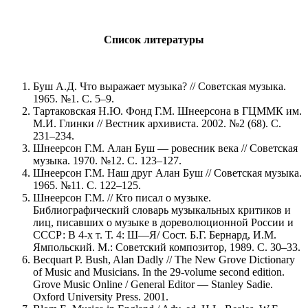
Список литературы
Буш А.Д. Что выражает музыка? // Советская музыка.
1965. №1. С. 5–9.
Тартаковская Н.Ю. Фонд Г.М. Шнеерсона в ГЦММК им.
М.И. Глинки // Вестник архивиста. 2002. №2 (68). С.
231–234.
Шнеерсон Г.М. Алан Буш — ровесник века // Советская
музыка. 1970. №12. С. 123–127.
Шнеерсон Г.М. Наш друг Алан Буш // Советская музыка.
1965. №11. С. 122–125.
Шнеерсон Г.М. // Кто писал о музыке.
Библиографический словарь музыкальных критиков и
лиц, писавших о музыке в дореволюционной России и
СССР: В 4-х т. Т. 4: Ш—Я/ Сост. Б.Г. Бернард, И.М.
Ямпольский. М.: Советский композитор, 1989. С. 30–33.
Becquart P. Bush, Alan Dadly // The New Grove Dictionary
of Music and Musicians. In the 29-volume second edition.
Grove Music Online / General Editor — Stanley Sadie.
Oxford University Press. 2001.