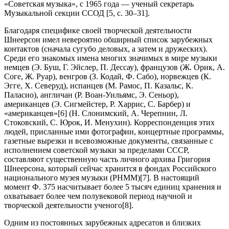
«Советская музыка», с 1965 года — ученый секретарь
Музыкальной секции ССОД [5, с. 30–31].
Благодаря специфике своей творческой деятельности
Шнеерсон имел невероятно обширный список зарубежных
контактов (сначала сугубо деловых, а затем и дружеских).
Среди его знакомых имена многих значимых в мире музыки
немцев (Э. Буш, Г. Эйслер, П. Дессау), французов (Ж. Орик, А.
Соге, Ж. Руар), венгров (З. Кодай, Ф. Сабо), норвежцев (К.
Эгге, Х. Северуд), испанцев (М. Рамос, П. Казальс, К.
Паласио), англичан (Р. Воан-Уильямс, Э. Сеньор),
американцев (Э. Сигмейстер, Р. Харрис, С. Барбер) и
«американцев»[6] (Н. Слонимский, А. Черепнин, Л.
Стоковский, С. Юрок, И. Менухин). Корреспонденция этих
людей, присланные ими фотографии, концертные программы,
газетные вырезки и всевозможные документы, связанные с
исполнением советской музыки за пределами СССР,
составляют существенную часть личного архива Григория
Шнеерсона, который сейчас хранится в фондах Российского
национального музея музыки (РНММ)[7]. В настоящий
момент Ф. 375 насчитывает более 5 тысяч единиц хранения и
охватывает более чем полувековой период научной и
творческой деятельности ученого[8].
Одним из постоянных зарубежных адресатов и близких