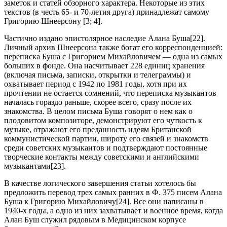
заметок и статей обзорного характера. Некоторые из этих
текстов (в честь 65- и 70-летия друга) принадлежат самому
Григорию Шнеерсону [3; 4].
Частично издано эпистолярное наследие Алана Буша[22].
Личный архив Шнеерсона также богат его корреспонденцией:
переписка Буша с Григорием Михайловичем — одна из самых
больших в фонде. Она насчитывает 228 единиц хранения
(включая письма, записки, открытки и телеграммы) и
охватывает период с 1942 по 1981 годы, хотя при их
прочтении не остается сомнений, что переписка музыкантов
началась гораздо раньше, скорее всего, сразу после их
знакомства. В целом письма Буша говорят о нем как о
плодовитом композиторе, демонстрируют его чуткость к
музыке, отражают его преданность идеям Британской
коммунистической партии, широту его связей и знакомств
среди советских музыкантов и подтверждают постоянные
творческие контакты между советскими и английскими
музыкантами[23].
В качестве логического завершения статьи хотелось бы
предложить перевод трех самых ранних в Ф. 375 писем Алана
Буша к Григорию Михайловичу[24]. Все они написаны в
1940-х годы, а одно из них захватывает и военное время, когда
Алан Буш служил рядовым в Медицинском корпусе