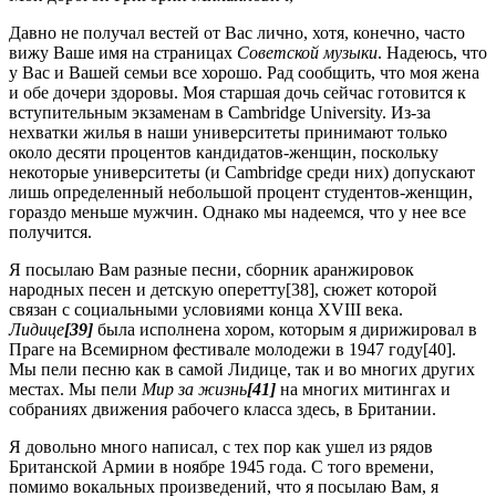
Давно не получал вестей от Вас лично, хотя, конечно, часто
вижу Ваше имя на страницах
Советской музыки
. Надеюсь, что
у Вас и Вашей семьи все хорошо. Рад сообщить, что моя жена
и обе дочери здоровы. Моя старшая дочь сейчас готовится к
вступительным экзаменам в Cambridge University. Из-за
нехватки жилья в наши университеты принимают только
около десяти процентов кандидатов-женщин, поскольку
некоторые университеты (и Cambridge среди них) допускают
лишь определенный небольшой процент студентов-женщин,
гораздо меньше мужчин. Однако мы надеемся, что у нее все
получится.
Я посылаю Вам разные песни, сборник аранжировок
народных песен и детскую оперетту[38], сюжет которой
связан с социальными условиями конца XVIII века.
Лидице
[39]
была исполнена хором, которым я дирижировал в
Праге на Всемирном фестивале молодежи в 1947 году[40].
Мы пели песню как в самой Лидице, так и во многих других
местах. Мы пели
Мир за жизнь
[41]
на многих митингах и
собраниях движения рабочего класса здесь, в Британии.
Я довольно много написал, с тех пор как ушел из рядов
Британской Армии в ноябре 1945 года. С того времени,
помимо вокальных произведений, что я посылаю Вам, я