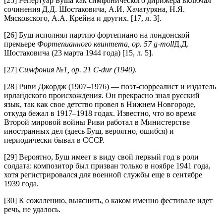
[25] Репертуар Буша как симфонического дирижера включал
сочинения Д.Д. Шостаковича, А.И. Хачатуряна, Н.Я.
Мясковского, А.А. Крейна и других. [17, л. 3].
[26] Буш исполнял партию фортепиано на лондонской
премьере
Фортепианного квинтета, ор. 57
g
-
moll
Д.Д.
Шостаковича (23 марта 1944 года) [15, л. 5].
[27]
Симфония №1, ор. 21
C
-
dur
(1940)
.
[28] Риви Джордж (1907–1976) — поэт-сюрреалист и издатель
ирландского происхождения. Он прекрасно знал русский
язык, так как свое детство провел в Нижнем Новгороде,
откуда бежал в 1917–1918 годах. Известно, что во время
Второй мировой войны Риви работал в Министерстве
иностранных дел (здесь Буш, вероятно, ошибся) и
периодически бывал в СССР.
[29] Вероятно, Буш имеет в виду свой первый год в роли
солдата: композитор был призван только в ноябре 1941 года,
хотя регистрировался для военной службы еще в сентябре
1939 года.
[30] К сожалению, выяснить, о каком именно фестивале идет
речь, не удалось.