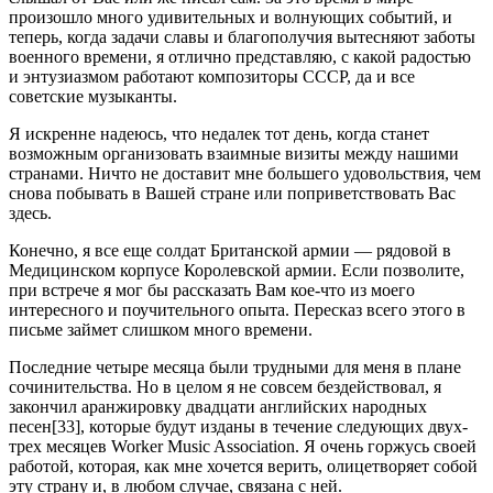
произошло много удивительных и волнующих событий, и
теперь, когда задачи славы и благополучия вытесняют заботы
военного времени, я отлично представляю, с какой радостью
и энтузиазмом работают композиторы СССР, да и все
советские музыканты.
Я искренне надеюсь, что недалек тот день, когда станет
возможным организовать взаимные визиты между нашими
странами. Ничто не доставит мне большего удовольствия, чем
снова побывать в Вашей стране или поприветствовать Вас
здесь.
Конечно, я все еще солдат Британской армии — рядовой в
Медицинском корпусе Королевской армии. Если позволите,
при встрече я мог бы рассказать Вам кое-что из моего
интересного и поучительного опыта. Пересказ всего этого в
письме займет слишком много времени.
Последние четыре месяца были трудными для меня в плане
сочинительства. Но в целом я не совсем бездействовал, я
закончил аранжировку двадцати английских народных
песен[33], которые будут изданы в течение следующих двух-
трех месяцев Worker Music Association. Я очень горжусь своей
работой, которая, как мне хочется верить, олицетворяет собой
эту страну и, в любом случае, связана с ней.