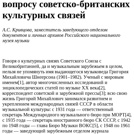
вопросу советско-британских
культурных связей
А.С. Кривцова, заместитель заведующего отделом
документов и личных архивов Российского национального
музея музыки
Говоря о культурных связях Советского Союза с
Великобританией, да и музыкальным зарубежьем в целом,
нельзя не упомянуть имя выдающегося музыковеда Григория
Михайловича Шнеерсона (1901–1982). Ученый с мировым
именем[1], автор многочисленных исследований и
энциклопедических статей по музыке ХХ века[2],
корреспондент советской и зарубежной прессы[3]; всю свою
жизнь Григорий Михайлович занимался развитием и
укреплением международных связей СССР в области
музыкальной культуры: с 1931 года — ответственный
секретарь Международного музыкального бюро при МОРТ[4],
с 1935 года — секретарь иностранного бюро СК СССР, с 1942
по 1948 годы — глава Бюро Музыки ВОКС[5], с 1948 по 1961
годы — заведующий зарубежным отделом журнала