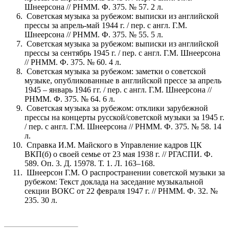
Шнеерсона // РНММ. Ф. 375. № 57. 2 л.
Советская музыка за рубежом: выписки из английской
прессы за апрель-май 1944 г. / пер. с англ. Г.М.
Шнеерсона // РНММ. Ф. 375. № 55. 5 л.
Советская музыка за рубежом: выписки из английской
прессы за сентябрь 1945 г. / пер. с англ. Г.М. Шнеерсона
// РНММ. Ф. 375. № 60. 4 л.
Советская музыка за рубежом: заметки о советской
музыке, опубликованные в английской прессе за апрель
1945 – январь 1946 гг. / пер. с англ. Г.М. Шнеерсона //
РНММ. Ф. 375. № 64. 6 л.
Советская музыка за рубежом: отклики зарубежной
прессы на концерты русской/советской музыки за 1945 г.
/ пер. с англ. Г.М. Шнеерсона // РНММ. Ф. 375. № 58. 14
л.
Справка И.М. Майского в Управление кадров ЦК
ВКП(б) о своей семье от 23 мая 1938 г. // РГАСПИ. Ф.
589. Оп. 3. Д. 15978. Т. 1. Л. 163–168.
Шнеерсон Г.М. О распространении советской музыки за
рубежом: Текст доклада на заседание музыкальной
секции ВОКС от 22 февраля 1947 г. // РНММ. Ф. 32. №
235. 30 л.