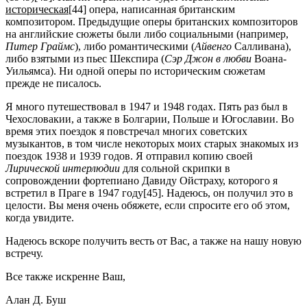
историческая
[44] опера, написанная британским
композитором. Предыдущие оперы британских композиторов
на английские сюжеты были либо социальными (например,
Питер Граймс
), либо романтическими (
Айвенго
Салливана),
либо взятыми из пьес Шекспира (
Сэр Джон в любви
Воана-
Уильямса). Ни одной оперы по историческим сюжетам
прежде не писалось.
Я много путешествовал в 1947 и 1948 годах. Пять раз был в
Чехословакии, а также в Болгарии, Польше и Югославии. Во
время этих поездок я повстречал многих советских
музыкантов, в том числе некоторых моих старых знакомых из
поездок 1938 и 1939 годов. Я отправил копию своей
Лирической интерлюдии
для сольной скрипки в
сопровождении фортепиано Давиду Ойстраху, которого я
встретил в Праге в 1947 году[45]. Надеюсь, он получил это в
целости. Вы меня очень обяжете, если спросите его об этом,
когда увидите.
Надеюсь вскоре получить весть от Вас, а также на нашу новую
встречу.
Все также искренне Ваш,
Алан Д. Буш