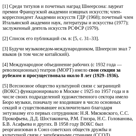
[1] Среди титулов и почетных наград Шнеерсона: лауреат
премии Французской академии изящных искусств; член-
корреспондент Академии искусств ГДР (1968); почетный член
Итальянской академии наук, литературы и искусства (1977);
заслуженный деятель искусств РСФСР (1979).
[2] Список его публикаций см. в: [5, с. 31–33].
[3] Будучи музыковедом-международником, Шнеерсон знал 7
языков (в том числе китайский).
[4] Международное объединение рабочих (с 1932 года —
революционных) театров (МОРТ) имело
свои секции за
рубежом и просуществовала около 8 лет (1929
–
1936).
[5] Всесоюзное общество культурной связи с заграницей
(ВОКС) функционировало в Москве с 1925 по 1957 года и в
числе своих подразделений художественного сектора имело
Бюро музыки, поначалу не входившее в число основных
секций и существовавшее исключительно благодаря
энтузиазму его первых сотрудников: Н.Я. Мясковского, С.С.
Прокофьева, Д.Д. Шостаковича, Р.М. Глиэра, Н.С. Голованова,
Б.В. Асафьева и других. В 1958 году ВОКС был
реорганизован в Союз советских обществ дружбы и
культурной связи с зарубежными странами (ССОД).