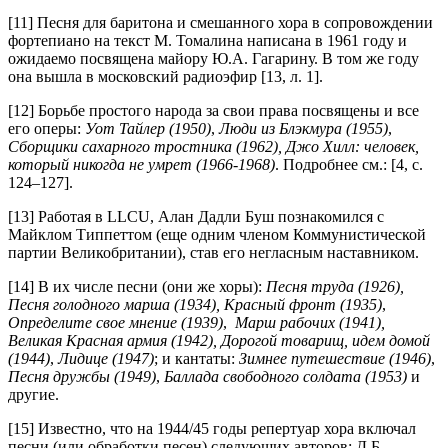
[11] Песня для баритона и смешанного хора в сопровождении
фортепиано на текст М. Томалина написана в 1961 году и
ожидаемо посвящена майору Ю.А. Гагарину. В том же году
она вышла в московский радиоэфир [13, л. 1].
[12] Борьбе простого народа за свои права посвящены и все
его оперы:
Уот Тайлер (1950)
,
Люди из Блэкмура (1955)
,
Сборщики сахарного тростника (1962), Джо Хилл: человек,
который никогда не умрет (1966-1968)
. Подробнее см.: [4, с.
124–127].
[13] Работая в LLCU, Алан Дадли Буш познакомился с
Майклом Типпеттом (еще одним членом Коммунистической
партии Великобритании), став его негласным наставником.
[14] В их числе песни (они же хоры):
Песня труда (1926),
Песня голодного марша (1934), Красный фронт (1935)
,
Определите свое мнение (1939)
,
Марш рабочих (1941),
Великая Красная армия (1942), Дорогой товарищ, идем домой
(1944)
,
Лидице (1947)
; и кантаты:
Зимнее путешествие (1946)
,
Песня дружбы (1949)
,
Баллада свободного солдата (1953)
и
другие.
[15] Известно, что на 1944/45 годы репертуар хора включал
песни (или обработки песен) следующих авторов: Д.Б.