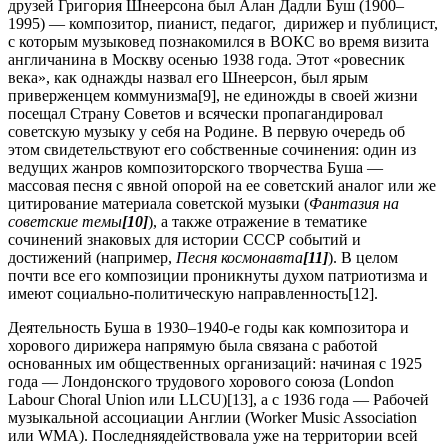
друзей Григория Шнеерсона был Алан Дадли Буш (1900–
1995) — композитор, пианист, педагог, дирижер и публицист,
с которым музыковед познакомился в ВОКС во время визита
англичанина в Москву осенью 1938 года. Этот «ровесник
века», как однажды назвал его Шнеерсон, был ярым
приверженцем коммунизма[9], не единожды в своей жизни
посещал Страну Советов и всячески пропагандировал
советскую музыку у себя на Родине. В первую очередь об
этом свидетельствуют его собственные сочинения: один из
ведущих жанров композиторского творчества Буша —
массовая песня с явной опорой на ее советский аналог или же
цитирование материала советской музыки (
Фантазия на
советские темы
[10]
), а также отражение в тематике
сочинений знаковых для истории СССР событий и
достижений (например,
Песня космонавта
[11]
). В целом
почти все его композиции проникнуты духом патриотизма и
имеют социально-политическую направленность[12].
Деятельность Буша в 1930–1940-е годы как композитора и
хорового дирижера напрямую была связана с работой
основанных им общественных организаций: начиная с 1925
года — Лондонского трудового хорового союза (London
Labour Choral Union или LLCU)[13], а с 1936 года — Рабочей
музыкальной ассоциации Англии (Worker Music Association
или WMA). Последняядействовала уже на территории всей