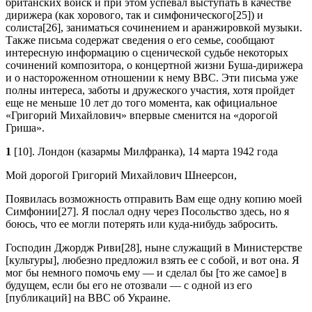
британских войск и при этом успевал выступать в качестве
дирижера (как хорового, так и симфонического[25]) и
солиста[26], заниматься сочинением и аранжировкой музыки.
Также письма содержат сведения о его семье, сообщают
интересную информацию о сценической судьбе некоторых
сочинений композитора, о концертной жизни Буша-дирижера
и о настороженном отношении к нему BBC. Эти письма уже
полны интереса, заботы и дружеского участия, хотя пройдет
еще не меньше 10 лет до того момента, как официальное
«Григорий Михайлович» впервые сменится на «дорогой
Гриша».
1
[10]. Лондон (казармы Милфранка), 14 марта 1942 года
Мой дорогой Григорий Михайлович Шнеерсон,
Появилась возможность отправить Вам еще одну копию моей
Симфонии[27]. Я послал одну через Посольство здесь, но я
боюсь, что ее могли потерять или куда-нибудь забросить.
Господин Джордж Риви[28], ныне служащий в Министерстве
[культуры], любезно предложил взять ее с собой, и вот она. Я
мог бы немного помочь ему — и сделал бы [то же самое] в
будущем, если бы его не отозвали — с одной из его
[публикаций] на BBC об Украине.