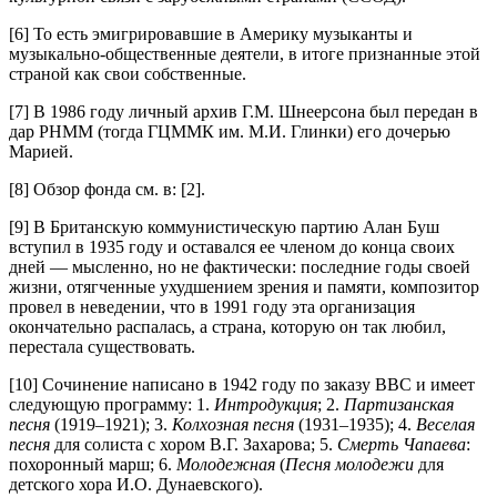
[6] То есть эмигрировавшие в Америку музыканты и
музыкально-общественные деятели, в итоге признанные этой
страной как свои собственные.
[7] В 1986 году личный архив Г.М. Шнеерсона был передан в
дар РНММ (тогда ГЦММК им. М.И. Глинки) его дочерью
Марией.
[8] Обзор фонда см. в: [2].
[9] В Британскую коммунистическую партию Алан Буш
вступил в 1935 году и оставался ее членом до конца своих
дней — мысленно, но не фактически: последние годы своей
жизни, отягченные ухудшением зрения и памяти, композитор
провел в неведении, что в 1991 году эта организация
окончательно распалась, а страна, которую он так любил,
перестала существовать.
[10] Сочинение написано в 1942 году по заказу BBC и имеет
следующую программу: 1.
Интродукция
; 2.
Партизанская
песня
(1919–1921); 3.
Колхозная песня
(1931–1935); 4.
Веселая
песня
для солиста с хором В.Г. Захарова; 5.
Смерть Чапаева
:
похоронный марш; 6.
Молодежная
(
Песня молодежи
для
детского хора И.О. Дунаевского).