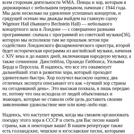
всем сторонам деятельности WMA. Певцы и хор, которым я
дирижировал с небольшим перерывом, начиная с 1944 года.
Мы дали несколько на удивление успешных концертов, и
грядущей осенью мы дважды выйдем на главную сцену
Wigmore Hall (бывшего Bechstein Hall) — небольшого
концертного зала в Лондоне — с совершенно разными
программами: сначала с программой из советской музыки[36],
которую мы исполняли там же прошлым летом при
содействии Лондонского филармонического оркестра, второй
будет историческая программа из английской музыки, начиная
с XIV века и до наших дней, включающая народную музыку, а
также сочинения Данстейбла, Орландо Гиббонса, Уильяма
Берда и Перселла. Я надеюсь, что все это ознаменует
дальнейший этап в развитии хора, который проходит
удивительно быстро. Хор получил высокую оценку, два
отличных эксперта описывают его как «лучший хор страны
на сегодняшний день». Это высокая похвала, я лишь передаю
ее, потому что она исходила от людей объективных и
знающих, которые не ставили себе цель доставить своими
заявлениями удовольствие мне или кому-либо еще.
Надеюсь, что наступит время, когда мы сможем организовать
поездку этого хора в СССР и спеть для Вас песни нашей
страны, как и некоторые ваши! В нашем репертуаре также
есть голландские, чешские и югославские песни, которыми