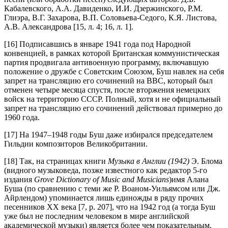
Кабалевского, А.А. Давиденко, И.И. Дзержинского, Р.М.
Глиэра, В.Г. Захарова, В.П. Соловьева-Седого, К.Я. Листова,
А.В. Александрова [15, л. 4; 16, л. 1].
[16] Подписавшись в январе 1941 года под Народной
конвенцией, в рамках которой Британская коммунистическая
партия продвигала антивоенную программу, включавшую
положение о дружбе с Советским Союзом, Буш навлек на себя
запрет на трансляцию его сочинений на BBC, который был
отменен четыре месяца спустя, после вторжения немецких
войск на территорию СССР. Полный, хотя и не официальный
запрет на трансляцию его сочинений действовал примерно до
1960 года.
[17] На 1947–1948 годы Буш даже избирался председателем
Гильдии композиторов Великобритании.
[18] Так, на страницах книги
Музыка в Англии (1942)
Э. Блома
(видного музыковеда, позже известного как редактор 5-го
издания
Grove Dictionary of Music and Musicians
)имя Алана
Буша (по сравнению с теми же Р. Воаном-Уильямсом или Дж.
Айрлендом) упоминается лишь единожды в ряду прочих
песенников ХХ века [7, р. 207], что на 1942 год (а тогда Буш
уже был не последним человеком в мире английской
академической музыки) является более чем показательным.