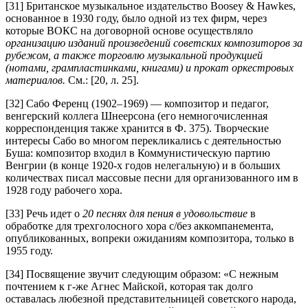
[31] Британское музыкальное издательство Boosey & Hawkes,
основанное в 1930 году, было одной из тех фирм, через
которые ВОКС на договорной основе осуществляло
организацию изданий произведений советских композиторов за
рубежом, а также торговлю музыкальной продукцией
(нотами, грампластинками, книгами) и прокат оркестровых
материалов.
См.: [20, л. 25].
[32] Сабо Ференц (1902–1969) — композитор и педагог,
венгерский коллега Шнеерсона (его немногочисленная
корреспонденция также хранится в Ф. 375). Творческие
интересы Сабо во многом перекликались с деятельностью
Буша: композитор входил в Коммунистическую партию
Венгрии (в конце 1920-х годов нелегальную) и в больших
количествах писал массовые песни для организованного им в
1928 году рабочего хора.
[33] Речь идет о
20 песнях для пения в удовольствие
в
обработке для трехголосного хора с/без аккомпанемента,
опубликованных, вопреки ожиданиям композитора, только в
1955 году.
[34] Посвящение звучит следующим образом: «С нежным
почтением к г-же Агнес Майской, которая так долго
оставалась любезной представительницей советского народа,