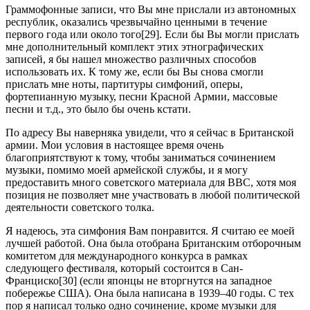
Граммофонные записи, что Вы мне прислали из автономных
республик, оказались чрезвычайно ценными в течение
первого года или около того[29]. Если бы Вы могли прислать
мне дополнительный комплект этих этнографических
записей, я бы нашел множество различных способов
использовать их. К тому же, если бы Вы снова смогли
прислать мне ноты, партитуры симфоний, оперы,
фортепианную музыку, песни Красной Армии, массовые
песни и т.д., это было бы очень кстати.
По адресу Вы наверняка увидели, что я сейчас в Британской
армии. Мои условия в настоящее время очень
благоприятствуют к тому, чтобы заниматься сочинением
музыки, помимо моей армейской службы, и я могу
предоставить много советского материала для BBC, хотя моя
позиция не позволяет мне участвовать в любой политической
деятельности советского толка.
Я надеюсь, эта симфония Вам понравится. Я считаю ее моей
лучшей работой. Она была отобрана Британским отборочным
комитетом для международного конкурса в рамках
следующего фестиваля, который состоится в Сан-
Франциско[30] (если японцы не вторгнутся на западное
побережье США). Она была написана в 1939–40 годы. С тех
пор я написал только одно сочинение, кроме музыки для