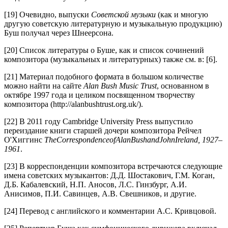
[19] Очевидно, выпуски
Советской музыки
(как и многую
другую советскую литературную и музыкальную продукцию)
Буш получал через Шнеерсона.
[20] Список литературы о Буше, как и список сочинений
композитора (музыкальных и литературных) также см. в: [6].
[21] Материал подобного формата в большом количестве
можно найти на сайте
Alan Bush Music Trust
, основанном в
октябре 1997 года и целиком посвященном творчеству
композитора (http://alanbushtrust.org.uk/).
[22] В 2011 году Cambridge University Press выпустило
переиздание книги старшей дочери композитора Рейчел
О'Хиггинс
The
Correspondence
of
Alan
Bush
and
John
Ireland
, 1927
–
1961
.
[23] В корреспонденции композитора встречаются следующие
имена советских музыкантов: Д.Д. Шостакович, Г.М. Коган,
Д.Б. Кабалевский, Н.П. Аносов, Л.С. Гинзбург, А.И.
Анисимов, П.И. Савинцев, А.В. Свешников, и другие.
[24] Перевод с английского и комментарии А.С. Кривцовой.