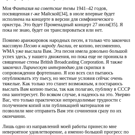
Моя
Фантазия на советские темы
1941–42 годов,
посвященная г-же Майской[34], в июле впервые будет
исполнена на концерте в версии для симфонического
оркестра. Это будет Променадный концерт 27 июля[35]. Я
пока не знаю, будет он транслироваться или нет.
Помимо аранжировок народных песен, я только что закончил
массовую
Песню к народу Англии
, ее копию, несомненно,
WMA уже выслала Вам. Эта песня имела довольно большой
успех здесь, у нашего движения, но пока еще не проникла в
священные стены British Broadcasting Corporation. Я также
закончил
Лирическую интерлюдию
для скрипки в
сопровождении фортепиано. Я изо всех сил пытаюсь
опубликовать эту пьесу, но местные условия сейчас очень
тяжелые. Как только это станет возможным, я постараюсь
выслать Вам копию пьесы, так как полагаю, публику в СССР
она заинтересует. Во всяком случае, я надеюсь на это. Уверяю
Вас, что только практически непреодолимые трудности с
получением копий или публикацией материалов не
позволили мне отправить Вам эти сочинения сразу по их
окончании.
Лишь одно из направлений моей работы принесло мне
невероятное удовлетворение, а именно большой прогресс по