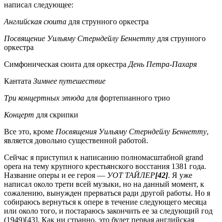
написал следующее:
Английская сюита
для струнного оркестра
Посвящение Уильяму Стерндейлу Беннетту
для струнного
оркестра
Симфоническая сюита для оркестра
День Петра-Пахаря
Кантата
Зимнее путешествие
Три концертных этюда
для фортепианного трио
Концерт
для скрипки
Все это, кроме
Посвящения Уильяму Стерндейлу Беннетту
,
является довольно существенной работой.
Сейчас я приступил к написанию полномасштабной grand
opera на тему крупного крестьянского восстания 1381 года.
Название оперы и ее героя —
УОТ ТАЙЛЕР
[42]
. Я уже
написал около трети всей музыки, но на данный момент, к
сожалению, вынужден прерваться ради другой работы. Но я
собираюсь вернуться к опере в течение следующего месяца
или около того, и постараюсь закончить ее за следующий год
(1949)[43]. Как ни странно, это будет первая английская