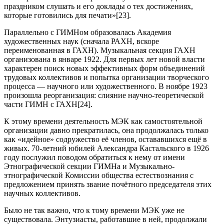
праздником слушать и его доклады о тех достижениях,
которые готовились для печати»[23].
Параллельно с ГИМНом образовалась Академия
художественных наук (сначала РАХН, вскоре
переименованная в ГАХН). Музыкальная секция ГАХН
организована в январе 1922. Для первых лет новой власти
характерен поиск новых эффективных форм объединений
трудовых коллективов и попытка организации творческого
процесса — научного или художественного. В ноябре 1923
произошла реорганизация: слияние научно-теоретической
части ГИМН с ГАХН[24].
К этому времени деятельность МЭК как самостоятельной
организации давно прекратилась, она продолжалась только
как «идейное» содружество её членов, остававшихся ещё в
живых. 70-летний юбилей Александра Кастальского в 1926
году послужил поводом обратиться к нему от имени
Этнографической секции ГИМНа и Музыкально-
этнографической Комиссии общества естествознания с
предложением принять звание почётного председателя этих
научных коллективов.
Было не так важно, что к тому времени МЭК уже не
существовала. Энтузиасты, работавшие в ней, продолжали