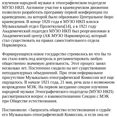
изучения народной музыки в этнографическом подотделе
МУЗО НКП. Активное участие в краеведческом движении
позволило разработать программу первой конференции по
краеведению, на которой было образовано Центральное бюро
краеведения. В конце 1920 года в МУЗО НКП влился
Музыкальный отдел Пролеткульта[14], а в 1921 году
Академический подотдел МУЗО НКП был реорганизован в
Академический центр (АК МУЗО Наркомпроса), который
стал существовать на правах самостоятельного отдела
Наркомпроса.
Формирующееся новое государство стремилось во что бы то
ни стало взять под контроль и регламентировать любую
общественно значимую деятельность. Этот процесс занял
несколько лет. Постепенно сходило на нет существование
неподцензурных объединений. При этом неформальное
присутствие Музыкально-этнографической Комиссии всё еще
ощущалось. В начале 1921 года, 21 мая, речь шла о возможном
возрождении МЭК. На первом заседании секции изучения
народной музыки Этнографического подотдела (МУЗО НКП)
рассматривался вопрос о взаимоотношении Секции с МЭК
при Обществе естествознания.
Постановили: «Запросить общество естествознания о судьбе
его Музыкально-этнографической Комиссии, и если она не