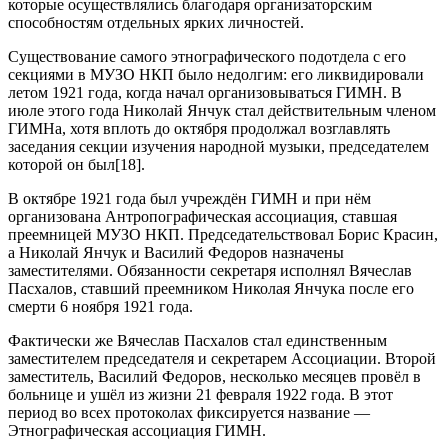
которые осуществлялись благодаря организаторским
способностям отдельных ярких личностей.
Существование самого этнографического подотдела с его
секциями в МУЗО НКП было недолгим: его ликвидировали
летом 1921 года, когда начал организовываться ГИМН. В
июле этого года Николай Янчук стал действительным членом
ГИМНа, хотя вплоть до октября продолжал возглавлять
заседания секции изучения народной музыки, председателем
которой он был[18].
В октябре 1921 года был учреждён ГИМН и при нём
организована Антропографическая ассоциация, ставшая
преемницей МУЗО НКП. Председательствовал Борис Красин,
а Николай Янчук и Василий Федоров назначены
заместителями. Обязанности секретаря исполнял Вячеслав
Пасхалов, ставший преемником Николая Янчука после его
смерти 6 ноября 1921 года.
Фактически же Вячеслав Пасхалов стал единственным
заместителем председателя и секретарем Ассоциации. Второй
заместитель, Василий Федоров, несколько месяцев провёл в
больнице и ушёл из жизни 21 февраля 1922 года. В этот
период во всех протоколах фиксируется название —
Этнографическая ассоциация ГИМН.