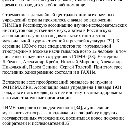
время он возродится в обновлённом виде.
Стремление к дальнейшей централизации всех научных
учреждений страны проявилось сначала во включении
ГИМНа в Российскую ассоциацию научно-исследовательских
институтов общественных наук, а затем в Российскую
ассоциацию научно-исследовательских институтов
материальной, художественной и речевой культуры [32]. К
середине 1930-го года специалистов по «музыкальной
этнографии» в Москве насчитывалось всего 12 человек, в том
числе шесть научных сотрудников ГИМНа[33]: Екатерина
Лебедева, Александр Крейн, Николай Миронов, Александр
Никольский, Павел Сеница, Сергей Толстой. При этом трое
последних одновременно состояли и в ГАХНе.
Вследствие всех преобразований оказалась не нужна и
РАНИМХИРК. Ассоциация была упразднена 1 января 1931
года, а все пять входящих в неё институтов ликвидированы
как самостоятельные организации.
ГИМН завершил свою деятельность[34], а уцелевшие
музыканты-этнографы продолжали свою работу в других
государственных учреждениях, воспитывая новое поколение
собирателей и исследователей[35].