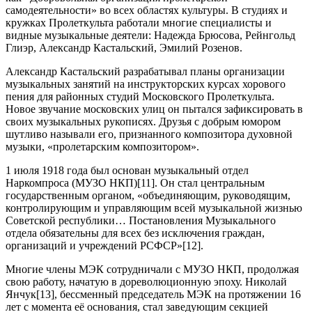
самодеятельности» во всех областях культуры. В студиях и
кружках Пролеткульта работали многие специалисты и
видные музыкальные деятели: Надежда Брюсова, Рейнгольд
Глиэр, Александр Кастальский, Эмилий Розенов.
Александр Кастальский разрабатывал планы организации
музыкальных занятий на инструкторских курсах хорового
пения для районных студий Московского Пролеткульта.
Новое звучание московских улиц он пытался зафиксировать в
своих музыкальных рукописях. Друзья с добрым юмором
шутливо называли его, признанного композитора духовной
музыки, «пролетарским композитором».
1 июля 1918 года был основан музыкальный отдел
Наркомпроса (МУЗО НКП)[11]. Он стал центральным
государственным органом, «объединяющим, руководящим,
контролирующим и управляющим всей музыкальной жизнью
Советской республики… Постановления Музыкального
отдела обязательны для всех без исключения граждан,
организаций и учреждений РСФСР»[12].
Многие члены МЭК сотрудничали с МУЗО НКП, продолжая
свою работу, начатую в дореволюционную эпоху. Николай
Янчук[13], бессменный председатель МЭК на протяжении 16
лет с момента её основания, стал заведующим секцией