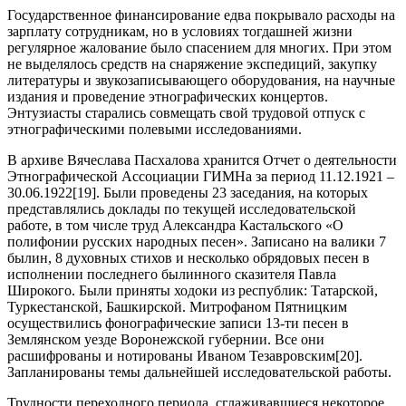
Государственное финансирование едва покрывало расходы на
зарплату сотрудникам, но в условиях тогдашней жизни
регулярное жалование было спасением для многих. При этом
не выделялось средств на снаряжение экспедиций, закупку
литературы и звукозаписывающего оборудования, на научные
издания и проведение этнографических концертов.
Энтузиасты старались совмещать свой трудовой отпуск с
этнографическими полевыми исследованиями.
В архиве Вячеслава Пасхалова хранится Отчет о деятельности
Этнографической Ассоциации ГИМНа за период 11.12.1921 –
30.06.1922[19]. Были проведены 23 заседания, на которых
представлялись доклады по текущей исследовательской
работе, в том числе труд Александра Кастальского «О
полифонии русских народных песен». Записано на валики 7
былин, 8 духовных стихов и несколько обрядовых песен в
исполнении последнего былинного сказителя Павла
Широкого. Были приняты ходоки из республик: Татарской,
Туркестанской, Башкирской. Митрофаном Пятницким
осуществились фонографические записи 13-ти песен в
Землянском уезде Воронежской губернии. Все они
расшифрованы и нотированы Иваном Тезавровским[20].
Запланированы темы дальнейшей исследовательской работы.
Трудности переходного периода, сглаживавшиеся некоторое