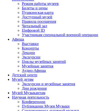
Режим работы музеев
Билеты и цены
Пушкинская карта
Доступный музей
Правила посещения
Читальный зал
Цифровой ID
Участникам специальной военной операции
Афиша
Выставки
Концерты
Лекции
Экскурсии
Циклы музейных занятий
Музейные занятия
Аудио-Афиша
Детский центр
Музей детям
Экскурсии и музейные занятия
Дни рождения
Музей Музыкантам
Научная деятельность
Конференции
Публикации Музея Музыки
Сокровищница духовной музыки