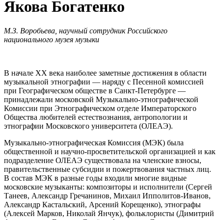
Якова Богатенко
М.З. Воробьева, научный сотрудник Российского
национального музея музыки
В начале ХХ века наиболее заметные достижения в области
музыкальной этнографии — наряду с Песенной комиссией
при Географическом обществе в Санкт-Петербурге —
принадлежали московской Музыкально-этнографической
Комиссии при Этнографическом отделе Императорского
Общества любителей естествознания, антропологии и
этнографии Московского университета (ОЛЕАЭ).
Музыкально-этнографическая Комиссия (МЭК) была
общественной и научно-просветительской организацией и как
подразделение ОЛЕАЭ существовала на членские взносы,
правительственные субсидии и пожертвования частных лиц.
В состав МЭК в разные годы входили многие видные
московские музыканты: композиторы и исполнители (Сергей
Танеев, Александр Гречанинов, Михаил Ипполитов-Иванов,
Александр Кастальский, Арсений Корещенко), этнографы
(Алексей Марков, Николай Янчук), фольклористы (Димитрий