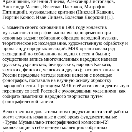
Аракишвили, Евгения Линёва, Александр Листопадов,
Александр Маслов, Вячеслав Пасхалов, Митрофан
Пятницкий), музыкальные критики (Николай Кашкин,
Георгий Конюс, Иван Липаев, Болеслав Яворский) [1].
С момента своего основания в 1901 году коллектив
музыкантов-этнографов выполнял одновременно три
основных задачи: собирание образцов народной музыки,
теоретическое их исследование, художественную обработку и
пропаганду народных мелодий. МЭК организовала ряд
экспедиций по собиранию народных песен и былин;
осуществила запись многочисленных народных напевов
(русских, украинских, белорусских, народов Кавказа,
якутских, финских, чешских и других); распространила в
России передовые методы записи напевов с помощью
фонографов, поставила на научную основу обработку
народной песни. Президиум МЭК и её актив вели деятельную
переписку со всей Россией с руководящими указаниями: как
собирать памятники народного творчества путём
фонографической записи.
Вещественным доказательством продуктивности этой работы
могут служить изданные в своё время фундаментальные
«Труды Музыкально-этнографической комиссии»[2],
заключающие в себе ценную коллекцию собранных