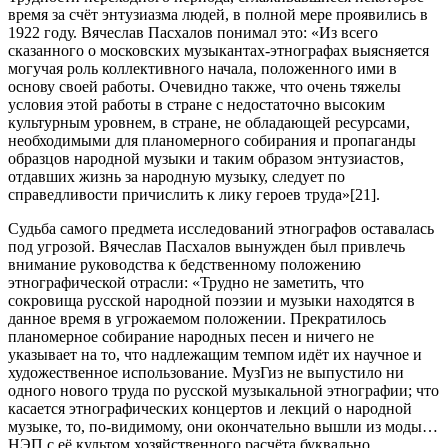
время за счёт энтузиазма людей, в полной мере проявились в
1922 году. Вячеслав Пасхалов понимал это: «Из всего
сказанного о московских музыкантах-этнографах выясняется
могучая роль коллективного начала, положенного ими в
основу своей работы. Очевидно также, что очень тяжелы
условия этой работы в стране с недостаточно высоким
культурным уровнем, в стране, не обладающей ресурсами,
необходимыми для планомерного собирания и пропаганды
образцов народной музыки и таким образом энтузиастов,
отдавших жизнь за народную музыку, следует по
справедливости причислить к лику героев труда»[21].
Судьба самого предмета исследований этнографов оставалась
под угрозой. Вячеслав Пасхалов вынужден был привлечь
внимание руководства к бедственному положению
этнографической отрасли: «Трудно не заметить, что
сокровища русской народной поэзии и музыки находятся в
данное время в угрожаемом положении. Прекратилось
планомерное собирание народных песен и ничего не
указывает на то, что надлежащим темпом идёт их научное и
художественное использование. МузГиз не выпустило ни
одного нового труда по русской музыкальной этнографии; что
касается этнографических концертов и лекций о народной
музыке, то, по-видимому, они окончательно вышли из моды…
НЭП с её культом хозяйственного расчёта буквально