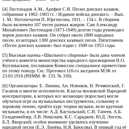
[4] Листопадов А.М., Арефин С.Я. Песни донских казаков,
собранные в 1902–1903 гг. / Издание войска донского. – Вып.
1. М.: Нотопечатня П. Юргенсона, 1911. – 154 с. В сборник
было включено 107 песен разных жанров. Сам Александр
Михайлович Листопадов (1873-1949) долгие годы руководил
хором донских казаков. Он собрал около 1800 народных
песен, из которых 1300 донских казачьих песен. Пятитомник
«Песен донских казаков» был издан с 1949 по 1953 годы.
[5] Высокая оценка «Школьного сборника» была дана членом
учёного комитета министерства народного просвещения Н.О.
Куплеваским, пославшим Комиссии специальное приветствие
по этому поводу. См.: Протокол 110-го заседания МЭК от
23.03.1916 (РНММ. Ф. 133. № 339).
[6] Организаторы: Е. Линева, Ан. Новиков, Н. Речменский, Г.
Гасанов и многие исполнители. Классы московской Народной
консерватории, в которых все желающие (взрослые) могли
обучаться игре на музыкальных инструментах, сольному и
хоровому пению, пройти курс теории музыки, вели крупные
музыканты, в их числе: А.Д. Кастальский, С.И. Танеев, А.Б.
Гольденвейзер, Л.В. Николаев, К.С. Сараджев, Ю.Д. Энгель,
Б.Л. Яворский; особое внимание уделялось изучению
народной песни (Е.Э. Линёва, Н.Я. Брюсова). В первый год её