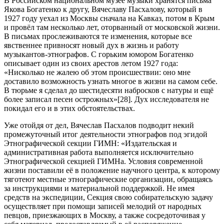
В Российском национальном музее музыки хранятся письма
Якова Богатенко к другу, Вячеславу Пасхалову, который в
1927 году уехал из Москвы сначала на Кавказ, потом в Крым
и провёл там несколько лет, оторванный от московской жизни.
В письмах прослеживаются те изменения, которые все
явственнее привносят новый дух в жизнь и работу
музыкантов-этнографов. С горьким юмором Богатенко
описывает один из своих арестов летом 1927 года:
«Нисколько не жалею об этом происшествии: оно мне
доставило возможность узнать многое в жизни на самом себе.
В тюрьме я сделал до шестидесяти набросков с натуры и ещё
более записал песен острожных»[28]. Дух исследователя не
покидал его и в этих обстоятельствах.
Уже отойдя от дел, Вячеслав Пасхалов подводит некий
промежуточный итог деятельности этнографов под эгидой
Этнографической секции ГИМН: «Издательская и
административная работа выполняется исключительно
Этнографической секцией ГИМНа. Условия современной
жизни поставили её в положение научного центра, к которому
тяготеют местные этнографические организации, обращаясь
за инструкциями и материальной поддержкой. Не имея
средств на экспедиции, Секция свою собирательскую задачу
осуществляет при помощи записей мелодий от народных
певцов, приезжающих в Москву, а также сосредоточивая у