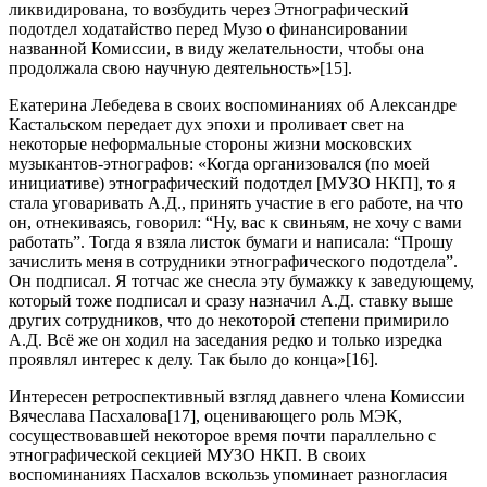
ликвидирована, то возбудить через Этнографический
подотдел ходатайство перед Музо о финансировании
названной Комиссии, в виду желательности, чтобы она
продолжала свою научную деятельность»[15].
Екатерина Лебедева в своих воспоминаниях об Александре
Кастальском передает дух эпохи и проливает свет на
некоторые неформальные стороны жизни московских
музыкантов-этнографов: «Когда организовался (по моей
инициативе) этнографический подотдел [МУЗО НКП], то я
стала уговаривать А.Д., принять участие в его работе, на что
он, отнекиваясь, говорил: “Ну, вас к свиньям, не хочу с вами
работать”. Тогда я взяла листок бумаги и написала: “Прошу
зачислить меня в сотрудники этнографического подотдела”.
Он подписал. Я тотчас же снесла эту бумажку к заведующему,
который тоже подписал и сразу назначил А.Д. ставку выше
других сотрудников, что до некоторой степени примирило
А.Д. Всё же он ходил на заседания редко и только изредка
проявлял интерес к делу. Так было до конца»[16].
Интересен ретроспективный взгляд давнего члена Комиссии
Вячеслава Пасхалова[17], оценивающего роль МЭК,
сосуществовавшей некоторое время почти параллельно с
этнографической секцией МУЗО НКП. В своих
воспоминаниях Пасхалов вскользь упоминает разногласия