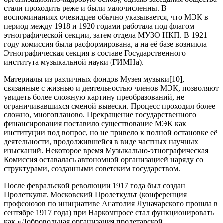
стали проходить реже и были малочисленны. В
воспоминаниях очевидцев обычно указывается, что МЭК в
период между 1918 и 1920 годами работала под флагом
этнографической секции, затем отдела МУЗО НКП. В 1921
году комиссия была расформирована, а на её базе возникла
Этнографическая секция в составе Государственного
института музыкальной науки (ГИМНа).
Материалы из различных фондов Музея музыки[10],
связанные с жизнью и деятельностью членов МЭК, позволяют
увидеть более сложную картину преобразований, не
ограничивавшихся сменой вывески. Процесс проходил более
сложно, многопланово. Прекращение государственного
финансирования поставило существование МЭК как
институции под вопрос, но не привело к полной остановке её
деятельности, продолжившейся в виде частных научных
изысканий. Некоторое время Музыкально-этнографическая
Комиссия оставалась автономной организацией наряду со
структурами, созданными советским государством.
После февральской революции 1917 года был создан
Пролеткульт. Московский Пролеткульт (конференция
профсоюзов по инициативе Анатолия Луначарского прошла в
сентябре 1917 года) при Наркомпросе стал функционировать
как «Добровольная организация пролетарской