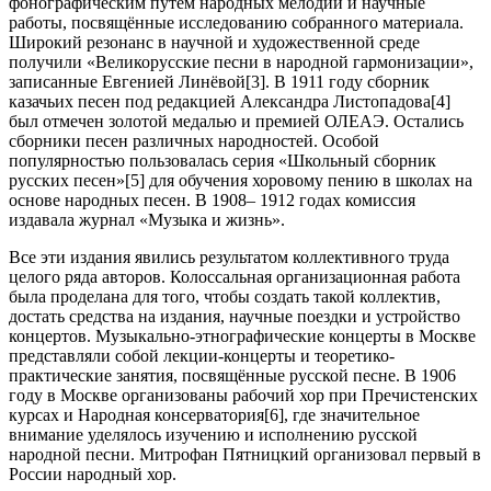
фонографическим путем народных мелодий и научные
работы, посвящённые исследованию собранного материала.
Широкий резонанс в научной и художественной среде
получили «Великорусские песни в народной гармонизации»,
записанные Евгенией Линёвой[3]. В 1911 году сборник
казачьих песен под редакцией Александра Листопадова[4]
был отмечен золотой медалью и премией ОЛЕАЭ. Остались
сборники песен различных народностей. Особой
популярностью пользовалась серия «Школьный сборник
русских песен»[5] для обучения хоровому пению в школах на
основе народных песен. В 1908– 1912 годах комиссия
издавала журнал «Музыка и жизнь».
Все эти издания явились результатом коллективного труда
целого ряда авторов. Колоссальная организационная работа
была проделана для того, чтобы создать такой коллектив,
достать средства на издания, научные поездки и устройство
концертов. Музыкально-этнографические концерты в Москве
представляли собой лекции-концерты и теоретико-
практические занятия, посвящённые русской песне. В 1906
году в Москве организованы рабочий хор при Пречистенских
курсах и Народная консерватория[6], где значительное
внимание уделялось изучению и исполнению русской
народной песни. Митрофан Пятницкий организовал первый в
России народный хор.