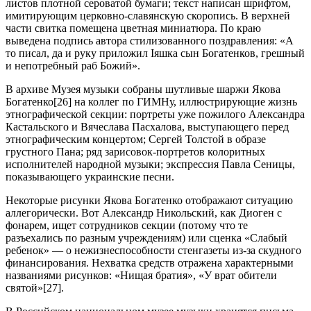
листов плотной сероватой бумаги; текст написан шрифтом,
имитирующим церковно-славянскую скоропись. В верхней
части свитка помещена цветная миниатюра. По краю
выведена подпись автора стилизованного поздравления: «А
то писал, да и руку приложил Iяшка сын Богатенков, грешный
и непотребный раб Божий».
В архиве Музея музыки собраны шутливые шаржи Якова
Богатенко[26] на коллег по ГИМНу, иллюстрирующие жизнь
этнографической секции: портреты уже пожилого Александра
Кастальского и Вячеслава Пасхалова, выступающего перед
этнографическим концертом; Сергей Толстой в образе
грустного Пана; ряд зарисовок-портретов колоритных
исполнителей народной музыки; экспрессия Павла Сеницы,
показывающего украинские песни.
Некоторые рисунки Якова Богатенко отображают ситуацию
аллегорически. Вот Александр Никольский, как Диоген с
фонарем, ищет сотрудников секции (потому что те
разъехались по разным учреждениям) или сценка «Слабый
ребенок» — о нежизнеспособности стенгазеты из-за скудного
финансирования. Нехватка средств отражена характерными
названиями рисунков: «Нищая братия», «У врат обители
святой»[27].