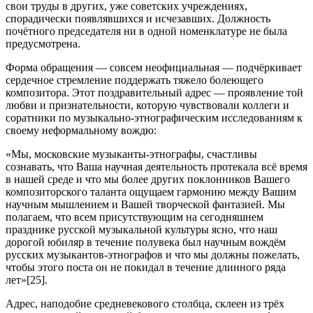
свои труды в других, уже советских учреждениях,
спорадически появлявшихся и исчезавших. Должность
почётного председателя ни в одной номенклатуре не была
предусмотрена.
Форма обращения — совсем неофициальная — подчёркивает
сердечное стремление поддержать тяжело болеющего
композитора. Этот поздравительный адрес — проявление той
любви и признательности, которую чувствовали коллеги и
соратники по музыкально-этнографическим исследованиям к
своему неформальному вождю:
«Мы, московские музыканты-этнографы, счастливы
сознавать, что Ваша научная деятельность протекала всё время
в нашей среде и что мы более других поклонников Вашего
композиторского таланта ощущаем гармонию между Вашим
научным мышлением и Вашей творческой фантазией. Мы
полагаем, что всем присутствующим на сегодняшнем
празднике русской музыкальной культуры ясно, что наш
дорогой юбиляр в течение полувека был научным вождём
русских музыкантов-этнографов и что мы должны пожелать,
чтобы этого поста он не покидал в течение длинного ряда
лет»[25].
Адрес, наподобие средневекового столбца, склеен из трёх