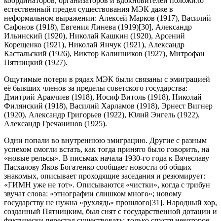
координаторов, организаторов и вдохновителей положило
естественный предел существования МЭК даже в
неформальном выражении: Алексей Марков (1917), Василий
Сафонов (1918), Евгения Линева (1919)[30], Александр
Ильинский (1920), Николай Кашкин (1920), Арсений
Корещенко (1921), Николай Янчук (1921), Александр
Кастальский (1926), Виктор Калинников (1927), Митрофан
Пятницкий (1927).
Ощутимые потери в рядах МЭК были связаны с эмиграцией
её бывших членов за пределы советского государства:
Дмитрий Аракчиев (1918), Иосиф Витоль (1918), Николай
Филянский (1918), Василий Харламов (1918), Эрнест Вигнер
(1920), Александр Григорьев (1922), Юлий Энгель (1922),
Александр Гречанинов (1925).
Одни попали во внутреннюю эмиграцию. Другие с разным
успехом смогли встать, как тогда принято было говорить, на
«новые рельсы». В письмах начала 1930-го года к Вячеславу
Пасхалову Яков Богатенко сообщает новости об общих
знакомых, описывает проходящие заседания и резюмирует:
«ГИМН уже не тот». Описываются «чистки», когда с трибун
звучат слова: «этнографии слишком много»; новому
государству не нужна «рухлядь» прошлого[31]. Народный хор,
созданный Пятницким, был снят с государственной дотации и
фактически перестал существовать; только спустя некоторое