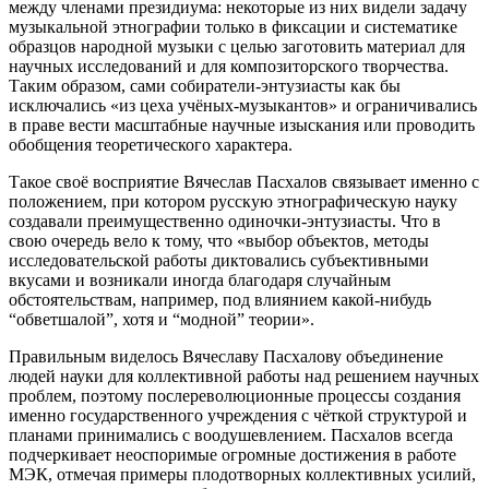
между членами президиума: некоторые из них видели задачу
музыкальной этнографии только в фиксации и систематике
образцов народной музыки с целью заготовить материал для
научных исследований и для композиторского творчества.
Таким образом, сами собиратели-энтузиасты как бы
исключались «из цеха учёных-музыкантов» и ограничивались
в праве вести масштабные научные изыскания или проводить
обобщения теоретического характера.
Такое своё восприятие Вячеслав Пасхалов связывает именно с
положением, при котором русскую этнографическую науку
создавали преимущественно одиночки-энтузиасты. Что в
свою очередь вело к тому, что «выбор объектов, методы
исследовательской работы диктовались субъективными
вкусами и возникали иногда благодаря случайным
обстоятельствам, например, под влиянием какой-нибудь
“обветшалой”, хотя и “модной” теории».
Правильным виделось Вячеславу Пасхалову объединение
людей науки для коллективной работы над решением научных
проблем, поэтому послереволюционные процессы создания
именно государственного учреждения с чёткой структурой и
планами принимались с воодушевлением. Пасхалов всегда
подчеркивает неоспоримые огромные достижения в работе
МЭК, отмечая примеры плодотворных коллективных усилий,