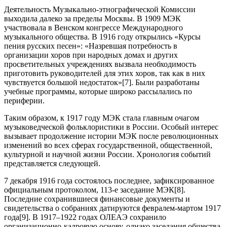
Деятельность Музыкально-этнографической Комиссии
выходила далеко за пределы Москвы. В 1909 МЭК
участвовала в Венском конгрессе Международного
музыкального общества. В 1916 году открылись «Курсы
пения русских песен»: «Назревшая потребность в
организации хоров при народных домах и других
просветительных учреждениях вызвала необходимость
приготовить руководителей для этих хоров, так как в них
чувствуется большой недостаток»[7]. Были разработаны
учебные программы, которые широко рассылались по
периферии.
Таким образом, к 1917 году МЭК стала главным очагом
музыковедческой фольклористики в России. Особый интерес
вызывает продолжение истории МЭК после революционных
изменений во всех сферах государственной, общественной,
культурной и научной жизни России. Хронология событий
представляется следующей.
7 декабря 1916 года состоялось последнее, зафиксированное
официальным протоколом, 113-е заседание МЭК[8].
Последние сохранившиеся финансовые документы и
свидетельства о собраниях датируются февралем-мартом 1917
года[9]. В 1917–1922 годах ОЛЕАЭ сохранило
организационно-кадровую основу, однако заседания общества