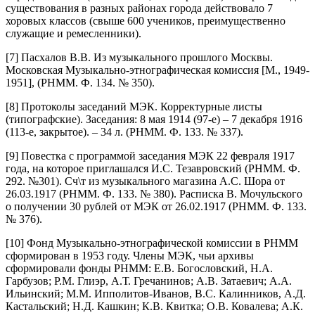
существования в разных районах города действовало 7
хоровых классов (свыше 600 учеников, преимущественно
служащие и ремесленники).
[7] Пасхалов В.В. Из музыкального прошлого Москвы.
Московская Музыкально-этнографическая комиссия [М., 1949-
1951], (РНММ. Ф. 134. № 350).
[8] Протоколы заседаний МЭК. Корректурные листы
(типографские). Заседания: 8 мая 1914 (97-е) – 7 декабря 1916
(113-е, закрытое). – 34 л. (РНММ. Ф. 133. № 337).
[9] Повестка с программой заседания МЭК 22 февраля 1917
года, на которое приглашался И.С. Тезавровский (РНММ. Ф.
292. №301). Сч\т из музыкального магазина А.С. Шора от
26.03.1917 (РНММ. Ф. 133. № 380). Расписка В. Мочульского
о получении 30 рублей от МЭК от 26.02.1917 (РНММ. Ф. 133.
№ 376).
[10] Фонд Музыкально-этнографической комиссии в РНММ
сформирован в 1953 году. Члены МЭК, чьи архивы
сформировали фонды РНММ: Е.В. Богословский, Н.А.
Гарбузов; Р.М. Глиэр, А.Т. Гречанинов; А.В. Затаевич; А.А.
Ильинский; М.М. Ипполитов-Иванов, В.С. Калинников, А.Д.
Кастальский; Н.Д. Кашкин; К.В. Квитка; О.В. Ковалева; А.К.