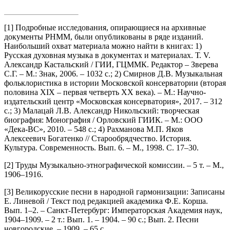
[1] Подробные исследования, опирающиеся на архивные
документы РНММ, были опубликованы в ряде изданий.
Наибольший охват материала можно найти в книгах: 1)
Русская духовная музыка в документах и материалах. Т. V.
Александр Кастальский / ГИИ, ГЦММК. Редактор – Зверева
С.Г. – М.: Знак, 2006. – 1032 с.; 2) Смирнов Д.В. Музыкальная
фольклористика в истории Московской консерватории (вторая
половина XIX – первая четверть ХХ века). – М.: Научно-
издательский центр «Московская консерватория», 2017. – 312
с.; 3) Малацай Л.В. Александр Никольский: творческая
биография: Монография / Орловский ГИИК. – М.: ООО
«Дека-ВС», 2010. – 548 с.; 4) Рахманова М.П. Яков
Алексеевич Богатенко // Старообрядчество. История.
Культура. Современность. Вып. 6. – М., 1998. С. 17–30.
[2] Труды Музыкально-этнографической комиссии. – 5 т. – М.,
1906–1916.
[3] Великорусские песни в народной гармонизации: Записаны
Е. Линевой / Текст под редакцией академика Ф.Е. Корша.
Вып. 1–2. – Санкт-Петербург: Императорская Академия наук,
1904–1909. – 2 т.: Вып. 1. – 1904. – 90 с.; Вып. 2. Песни
новгородские. – 1909. – 65 с.