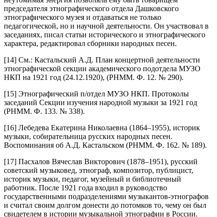
председателя этнографического отдела Дашковского
этнографического музея и отдаваться не только
педагогической, но и научной деятельности. Он участвовал в
заседаниях, писал статьи исторического и этнографического
характера, редактировал сборники народных песен.
[14] См.: Кастальский А.Д. План концертной деятельности
этнографической секции академического подотдела МУЗО
НКП на 1921 год (24.12.1920), (РНММ. Ф. 12. № 290).
[15] Этнографический п/отдел МУЗО НКП. Протоколы
заседаний Секции изучения народной музыки за 1921 год
(РНММ. Ф. 133. № 338).
[16] Лебедева Екатерина Николаевна (1864–1955), историк
музыки, собирательница русских народных песен.
Воспоминания об А.Д. Кастальском (РНММ. Ф. 162. № 189).
[17] Пасхалов Вячеслав Викторович (1878–1951), русский
советский музыковед, этнограф, композитор, публицист,
историк музыки, педагог, музейный и библиотечный
работник. После 1921 года входил в руководство
государственными подразделениями музыкантов-этнографов
и считал своим долгом донести до потомков то, чему он был
свидетелем в истории музыкальной этнографии в России.