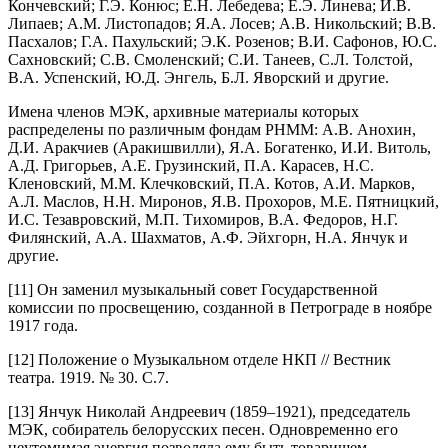
Кончевский; Г.Э. Конюс; Е.Н. Лебедева; Е.Э. Линева; И.В.
Липаев; А.М. Листопадов; Я.А. Лосев; А.В. Никольский; В.В.
Пасхалов; Г.А. Пахульский; Э.К. Розенов; В.И. Сафонов, Ю.С.
Сахновский; С.В. Смоленский; С.И. Танеев, С.Л. Толстой,
В.А. Успенский, Ю.Д. Энгель, Б.Л. Яворский и другие.
Имена членов МЭК, архивные материалы которых
распределены по различным фондам РНММ: А.В. Анохин,
Д.И. Аракчиев (Аракишвилли), Я.А. Богатенко, И.И. Витоль,
А.Д. Григорьев, А.Е. Грузинский, П.А. Карасев, Н.С.
Кленовский, М.М. Клечковский, П.А. Котов, А.И. Марков,
А.Л. Маслов, Н.Н. Миронов, Я.В. Прохоров, М.Е. Пятницкий,
И.С. Тезавровский, М.П. Тихомиров, В.А. Федоров, Н.Г.
Филянский, А.А. Шахматов, А.Ф. Эйхгорн, Н.А. Янчук и
другие.
[11] Он заменил музыкальный совет Государственной
комиссии по просвещению, созданной в Петрограде в ноябре
1917 года.
[12] Положение о Музыкальном отделе НКП // Вестник
театра. 1919. № 30. С.7.
[13] Янчук Николай Андреевич (1859–1921), председатель
МЭК, собиратель белорусских песен. Одновременно его
неутомимая энергия позволяла ему быть товарищем