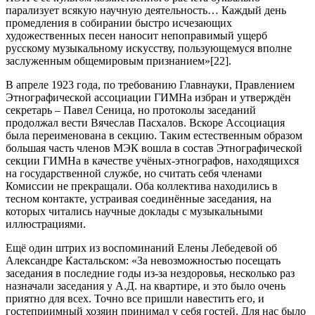
парализует всякую научную деятельность… Каждый день
промедления в собирании быстро исчезающих
художественных песен наносит непоправимый ущерб
русскому музыкальному искусству, пользующемуся вполне
заслуженным общемировым признанием»[22].
В апреле 1923 года, по требованию Главнауки, Правлением
Этнографической ассоциации ГИМНа избран и утверждён
секретарь – Павел Сеница, но протоколы заседаний
продолжал вести Вячеслав Пасхалов. Вскоре Ассоциация
была переименована в секцию. Таким естественным образом
большая часть членов МЭК вошла в состав Этнографической
секции ГИМНа в качестве учёных-этнографов, находящихся
на государственной службе, но считать себя членами
Комиссии не прекращали. Оба коллектива находились в
тесном контакте, устраивая соединённые заседания, на
которых читались научные доклады с музыкальными
иллюстрациями.
Ещё один штрих из воспоминаний Елены Лебедевой об
Александре Кастальском: «За невозможностью посещать
заседания в последние годы из-за нездоровья, несколько раз
назначали заседания у А.Д. на квартире, и это было очень
приятно для всех. Точно все пришли навестить его, и
гостеприимный хозяин принимал у себя гостей. Для нас было