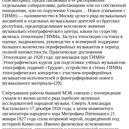
себя материал, предоставляемый в её распоряжение
отдельными собирателями, работающими или по собственной
инициативе, или по поручению Секции… Новое (связанное с
ГИМН) — паломничество в Москву целого ряда музыкальных
ансамблей и отдельных музыкальных деятелей из братских
республик, предопределившее всесоюзное значение
музыкально-этнографического центра, каким по существу
являлась этносекция ГИМНа. Заслуга этносекции состояла в
оценке, выдвижении, руководстве и всемерной поддержке
большого количества периферийных музыкантов в период
полной неизвестности. Практические достижения
Этносекции до 1928 года: организация при ГИМНе
Этнографических курсов для подготовки учёных музыкантов-
этнографов, изданий «Трудов», устройство в стенах ГИМНа
этнографических концертов с участием периферийных
музыкантов-исполнителей и фонографирование нового
музыкального материала»[29].
Свёртывание работы бывшей МЭК совпало с поочередным
уходом из жизни целого ряда наиболее активных
исследователей народной музыки. Смерть Александра
Кастальского 17 декабря 1926 года, а затем знаменитого
организатора народного хора Митрофана Пятницкого 21
января 1927 года стали незримой чертой, подведённой под
историей Комиссии. Именно физическое исчезновение