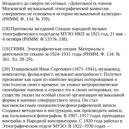
Незадолго до смерти он сетовал: «Деятельность членов
Московской музыкальной этнографической комиссии
совершенно не освещена в истории музыкальной культуры»
(РНММ. Ф. 134. № 359).
[18] Протоколы заседаний Секции народной музыки
этнографического подотдела МУЗО НКП за 1921 год, 21 мая –
4 октября (РНММ. Ф.133 № 338).
[19] ГИМН. Этнографическая секция. Материалы о
деятельности секции за 1924–1931 годы (РНММ. Ф. 134. №
361. Лл. 28–29).
[20] Тезавровский Иван Сергеевич (1871–1941), музыковед,
композитор, фольклорист, музыкант-контрабасист. Получил
признание как один из наиболее видных нотировщиков и
текстологов своего времени: он уловил метроритмическое
своеобразие напевов и отразил это в своих нотировках, по
существу указал на особый способ организации музыкальной
формы в напевах северорусского эпоса. Он стал
высококлассным специалистом фонографической записи.
Создавал методички и инструкции, как производить записи,
как пользоваться фонографом. В 1907–1917 годах преподавал
контрабас в Народной консерватории. С 1920 года работал в
Этнографическом отделе МУЗО. В 1922–1930 годах —