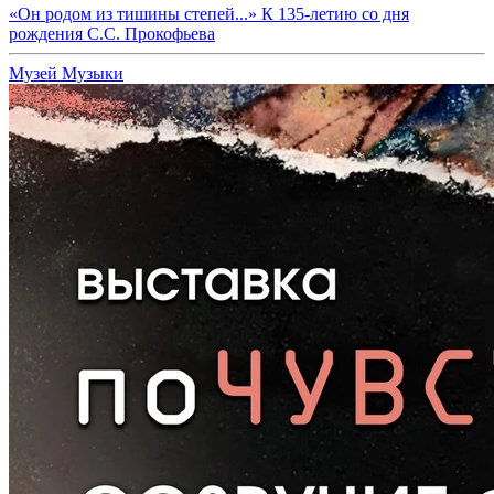
«Он родом из тишины степей...» К 135-летию со дня
рождения С.С. Прокофьева
Музей Музыки