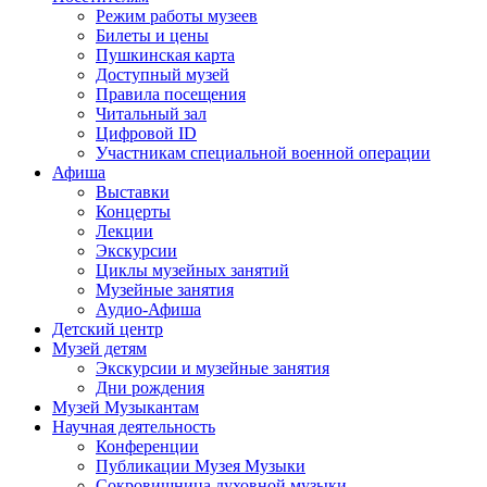
Режим работы музеев
Билеты и цены
Пушкинская карта
Доступный музей
Правила посещения
Читальный зал
Цифровой ID
Участникам специальной военной операции
Афиша
Выставки
Концерты
Лекции
Экскурсии
Циклы музейных занятий
Музейные занятия
Аудио-Афиша
Детский центр
Музей детям
Экскурсии и музейные занятия
Дни рождения
Музей Музыкантам
Научная деятельность
Конференции
Публикации Музея Музыки
Сокровищница духовной музыки