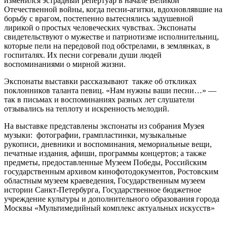
изменился эстрадный репертуар в начале Великой
Отечественной войны, когда песни-агитки, вдохновлявшие на
борьбу с врагом, постепенно вытеснялись задушевной
лирикой о простых человеческих чувствах. Экспонаты
свидетельствуют о мужестве и патриотизме исполнительниц,
которые пели на передовой под обстрелами, в землянках, в
госпиталях. Их песни согревали души людей
воспоминаниями о мирной жизни.
Экспонаты выставки рассказывают также об откликах
поклонников таланта певиц. «Нам нужны ваши песни…» —
так в письмах и воспоминаниях разных лет слушатели
отзывались на теплоту и искренность мелодий.
На выставке представлены экспонаты из собрания Музея
музыки: фотографии, грампластинки, музыкальные
рукописи, дневники и воспоминания, мемориальные вещи,
печатные издания, афиши, программы концертов; а также
предметы, предоставленные Музеем Победы, Российским
государственным архивом кинофотодокументов, Ростовским
областным музеем краеведения, Государственным музеем
истории Санкт-Петербурга, Государственное бюджетное
учреждение культуры и дополнительного образования города
Москвы «Мультимедийный комплекс актуальных искусств»