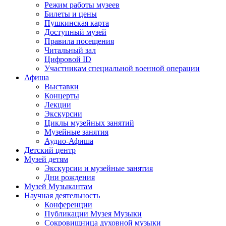
Режим работы музеев
Билеты и цены
Пушкинская карта
Доступный музей
Правила посещения
Читальный зал
Цифровой ID
Участникам специальной военной операции
Афиша
Выставки
Концерты
Лекции
Экскурсии
Циклы музейных занятий
Музейные занятия
Аудио-Афиша
Детский центр
Музей детям
Экскурсии и музейные занятия
Дни рождения
Музей Музыкантам
Научная деятельность
Конференции
Публикации Музея Музыки
Сокровищница духовной музыки