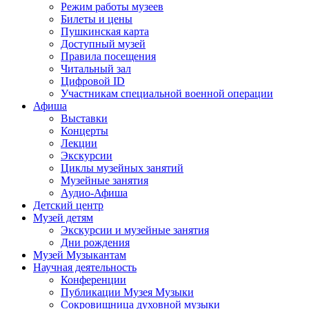
Режим работы музеев
Билеты и цены
Пушкинская карта
Доступный музей
Правила посещения
Читальный зал
Цифровой ID
Участникам специальной военной операции
Афиша
Выставки
Концерты
Лекции
Экскурсии
Циклы музейных занятий
Музейные занятия
Аудио-Афиша
Детский центр
Музей детям
Экскурсии и музейные занятия
Дни рождения
Музей Музыкантам
Научная деятельность
Конференции
Публикации Музея Музыки
Сокровищница духовной музыки