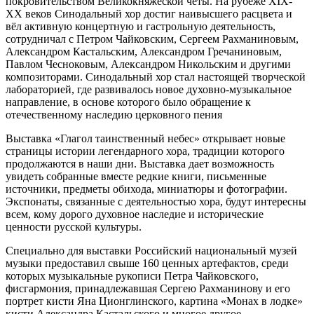
покровительством Великокняжеской четы. На рубеже XIX-
XX веков Синодальный хор достиг наивысшего расцвета и
вёл активную концертную и гастрольную деятельность,
сотрудничал с Петром Чайковским, Сергеем Рахманиновым,
Александром Кастальским, Александром Гречаниновым,
Павлом Чесноковым, Александром Никольским и другими
композиторами. Синодальный хор стал настоящей творческой
лабораторией, где развивалось новое духовно-музыкальное
направление, в основе которого было обращение к
отечественному наследию церковного пения
Выставка «Глагол таинственный небес» открывает новые
страницы истории легендарного хора, традиции которого
продолжаются в наши дни. Выставка дает возможность
увидеть собранные вместе редкие книги, письменные
источники, предметы обихода, миниатюры и фотографии.
Экспонаты, связанные с деятельностью хора, будут интересны
всем, кому дорого духовное наследие и исторические
ценности русской культуры.
Специально для выставки Российский национальный музей
музыки предоставил свыше 160 ценных артефактов, среди
которых музыкальные рукописи Петра Чайковского,
фисгармония, принадлежавшая Сергею Рахманинову и его
портрет кисти Яна Ционглинского, картина «Монах в лодке»
кисти Александра Кастальского и многое другое.