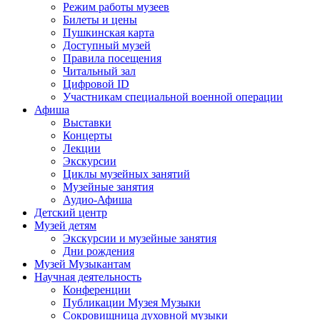
Режим работы музеев
Билеты и цены
Пушкинская карта
Доступный музей
Правила посещения
Читальный зал
Цифровой ID
Участникам специальной военной операции
Афиша
Выставки
Концерты
Лекции
Экскурсии
Циклы музейных занятий
Музейные занятия
Аудио-Афиша
Детский центр
Музей детям
Экскурсии и музейные занятия
Дни рождения
Музей Музыкантам
Научная деятельность
Конференции
Публикации Музея Музыки
Сокровищница духовной музыки