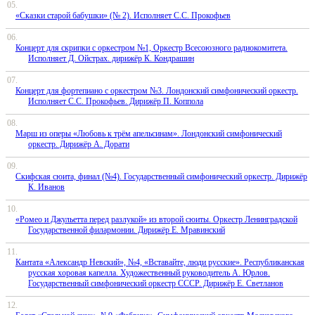
«Сказки старой бабушки» (№ 2). Исполняет С.С. Прокофьев
Концерт для скрипки с оркестром №1, Оркестр Всесоюзного радиокомитета.
Исполняет Д. Ойстрах. дирижёр К. Кондрашин
Концерт для фортепиано с оркестром №3. Лондонский симфонический оркестр.
Исполняет С.С. Прокофьев. Дирижёр П. Коппола
Марш из оперы «Любовь к трём апельсинам». Лондонский симфонический
оркестр. Дирижёр А. Дорати
Скифская сюита, финал (№4). Государственный симфонический оркестр. Дирижёр
К. Иванов
«Ромео и Джульетта перед разлукой» из второй сюиты. Оркестр Ленинградской
Государственной филармонии. Дирижёр Е. Мравинский
Кантата «Александр Невский», №4, «Вставайте, люди русские». Республиканская
русская хоровая капелла. Художественный руководитель А. Юрлов.
Государственный симфонический оркестр СССР. Дирижёр Е. Светланов