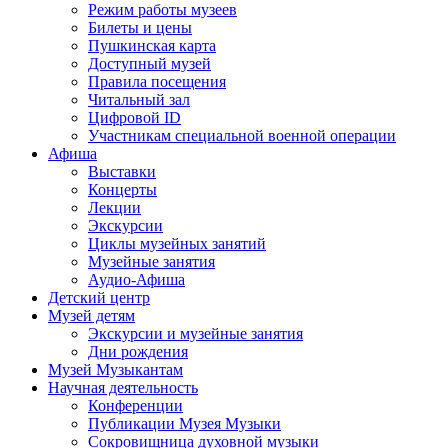
Режим работы музеев
Билеты и цены
Пушкинская карта
Доступный музей
Правила посещения
Читальный зал
Цифровой ID
Участникам специальной военной операции
Афиша
Выставки
Концерты
Лекции
Экскурсии
Циклы музейных занятий
Музейные занятия
Аудио-Афиша
Детский центр
Музей детям
Экскурсии и музейные занятия
Дни рождения
Музей Музыкантам
Научная деятельность
Конференции
Публикации Музея Музыки
Сокровищница духовной музыки