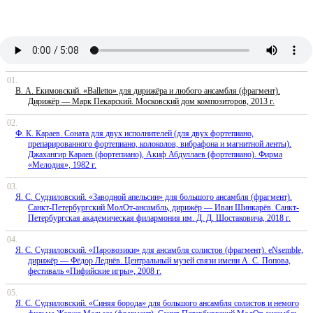
00:00
/
05:08
В. А. Екимовский. «Balletto» для дирижёра и любого ансамбля (фрагмент).
Дирижёр — Марк Пекарский. Московский дом композиторов, 2013 г.
Ф. К. Караев. Соната для двух исполнителей (для двух фортепиано,
препарированного фортепиано, колоколов, вибрафона и магнитной ленты).
Джахангир Караев (фортепиано), Акиф Абдуллаев (фортепиано). Фирма
«Мелодия», 1982 г.
Я. С. Судзиловский. «Заводной апельсин» для большого ансамбля (фрагмент).
Санкт-Петербургский МолОт-ансамбль, дирижёр — Иван Шинкарёв. Санкт-
Петербургская академическая филармония им. Д. Д. Шостаковича, 2018 г.
Я. С. Судзиловский. «Паровозики» для ансамбля солистов (фрагмент). eNsemble,
дирижёр — Фёдор Леднёв. Центральный музей связи имени А. С. Попова,
фестиваль «Пифийские игры», 2008 г.
Я. С. Судзиловский. «Синяя борода» для большого ансамбля солистов и немого