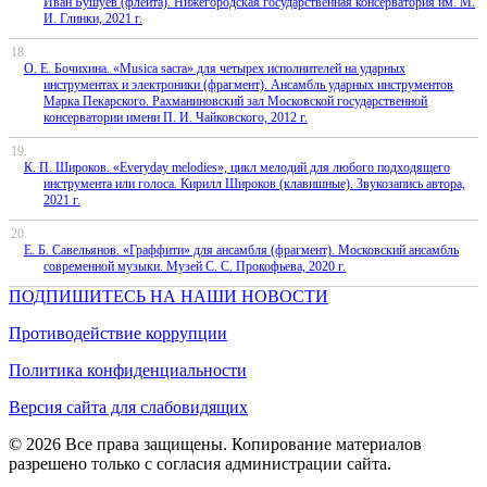
Иван Бушуев (флейта). Нижегородская государственная консерватория им. М.
И. Глинки, 2021 г.
О. Е. Бочихина. «Musica sacra» для четырех исполнителей на ударных
инструментах и электроники (фрагмент). Ансамбль ударных инструментов
Марка Пекарского. Рахманиновский зал Московской государственной
консерватории имени П. И. Чайковского, 2012 г.
К. П. Широков. «Everyday melodies», цикл мелодий для любого подходящего
инструмента или голоса. Кирилл Широков (клавишные). Звукозапись автора,
2021 г.
Е. Б. Савельянов. «Граффити» для ансамбля (фрагмент). Московский ансамбль
современной музыки. Музей С. С. Прокофьева, 2020 г.
ПОДПИШИТЕСЬ НА НАШИ НОВОСТИ
Противодействие коррупции
Политика конфиденциальности
Версия сайта для слабовидящих
© 2026 Все права защищены. Копирование материалов
разрешено только с согласия администрации сайта.