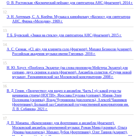
О. В. Ростовская «Космический пейзаж» для синтезатора АНС (фрагмент). 2014 г.
Э. Н. Артемьев, С. А. Крейчи. Музыка к кинофильму «Космос» для синтезатора
АНС. Фирма «Мелодия», 1969 г.
Т. Б. Буевский. «Знаки на стекле» для синтезатора АНС (фрагмент). 2015 г.
А. С. Сюмак. «Cl. аir» для кларнета соло (фрагмент). Михаил Безносов (кларнет).
Российская академия музыки имени Гнесиных, 2016 г.
Н. Ю. Хруст. «Проблеск Экхарта» (на слова проповеди Мейстера Экхарта) для
сопрано, двух скрипок и альта (фрагмент). Ансамбль солистов «Студия новой
музыки». Рахманиновский зал Московской консерватории, 2008 г.
В. Д. Генин. «Творчество» для видео и ансамбля. Часть I «(с какой руки ты
начинаешь стричь) НОГТИ». Ярослава Глухова (сопрано), Мария-Элен
Половкина (скрипка), Влада Чуприянова (виолончель), Алексей Чашников
(фортепиано). Большой зал Саратовской государственной консерватории им.
Л. В. Собинова, 2021 г.
Д. П. Мараева. «Композиция» для фортепиано и ансамбля (фрагмент).
Московский ансамбль современной музыки: Роман Минц (скрипка), Ольга
Дёмина (виолончель), Михаил Дубов (фортепиано), Олег Танцов (кларнет),