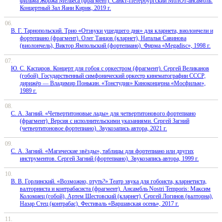
фильма Жоржа Мельеса (фрагмент). Санкт-Петербургский МолОт-ансамбль.
Концертный Зал Яани Кирик, 2019 г.
В. Г. Тарнопольский. Трио «Отзвуки ушедшего дня» для кларнета, виолончели и
фортепиано (фрагмент). Олег Танцов (кларнет), Наталья Савинова
(виолончель), Виктор Ямпольский (фортепиано). Фирма «Megadisc», 1998 г.
Ю. С. Каспаров. Концерт для гобоя с оркестром (фрагмент). Сергей Великанов
(гобой). Государственный симфонический оркестр кинематографии СССР,
дирижёр — Владимир Понькин. «Тонстудия» Киноконцерна «Мосфильм»,
1989 г.
С. А. Загний. «Четвертитоновые лады» для четвертитонового фортепиано
(фрагмент). Версия с исполнительскими указаниями. Сергей Загний
(четвертитоновое фортепиано). Звукозапись автора, 2021 г.
С. А. Загний. «Магические звёзды», таблицы для фортепиано или других
инструментов. Сергей Загний (фортепиано). Звукозапись автора, 1999 г.
В. В. Горлинский. «Возможно, ртуть?» Театр звука для гобоиста, кларнетиста,
валторниста и контрабасиста (фрагмент). Ансамбль Nostri Temporis: Максим
Коломиец (гобой), Артем Шестовский (кларнет), Сергей Логинов (валторна),
Назар Стец (контрабас). Фестиваль «Варшавская осень», 2017 г.