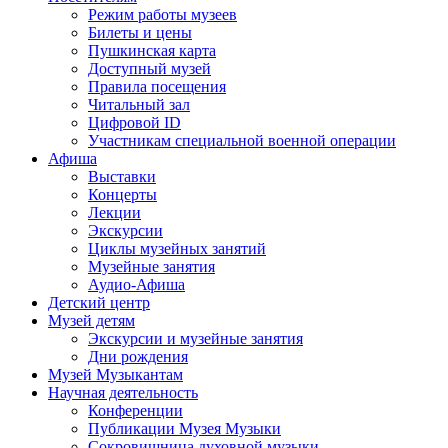
Режим работы музеев
Билеты и цены
Пушкинская карта
Доступный музей
Правила посещения
Читальный зал
Цифровой ID
Участникам специальной военной операции
Афиша
Выставки
Концерты
Лекции
Экскурсии
Циклы музейных занятий
Музейные занятия
Аудио-Афиша
Детский центр
Музей детям
Экскурсии и музейные занятия
Дни рождения
Музей Музыкантам
Научная деятельность
Конференции
Публикации Музея Музыки
Сокровищница духовной музыки