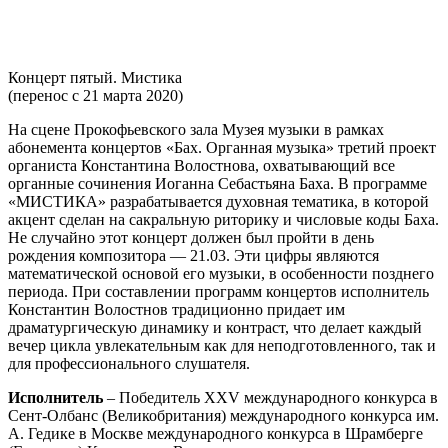
Концерт пятый. Мистика
(перенос с 21 марта 2020)
На сцене Прокофьевского зала Музея музыки в рамках
абонемента концертов «Бах. Органная музыка» третий проект
органиста Константина Волостнова, охватывающий все
органные сочинения Иоганна Себастьяна Баха. В программе
«МИСТИКА» разрабатывается духовная тематика, в которой
акцент сделан на сакральную риторику и числовые коды Баха.
Не случайно этот концерт должен был пройти в день
рождения композитора — 21.03. Эти цифры являются
математической основой его музыки, в особенности позднего
периода. При составлении программ концертов исполнитель
Константин Волостнов традиционно придает им
драматургическую динамику и контраст, что делает каждый
вечер цикла увлекательным как для неподготовленного, так и
для профессионального слушателя.
Исполнитель
– Победитель XXV международного конкурса в
Сент-Олбанс (Великобритания) международного конкурса им.
А. Гедике в Москве международного конкурса в Шрамберге