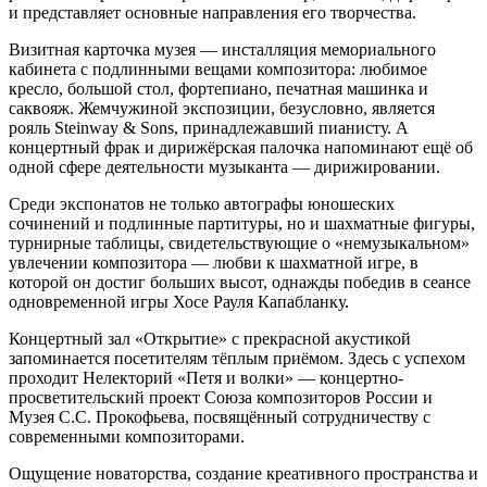
и представляет основные направления его творчества.
Визитная карточка музея — инсталляция мемориального
кабинета с подлинными вещами композитора: любимое
кресло, большой стол, фортепиано, печатная машинка и
саквояж. Жемчужиной экспозиции, безусловно, является
рояль Steinway & Sons, принадлежавший пианисту. А
концертный фрак и дирижёрская палочка напоминают ещё об
одной сфере деятельности музыканта — дирижировании.
Среди экспонатов не только автографы юношеских
сочинений и подлинные партитуры, но и шахматные фигуры,
турнирные таблицы, свидетельствующие о «немузыкальном»
увлечении композитора — любви к шахматной игре, в
которой он достиг больших высот, однажды победив в сеансе
одновременной игры Хосе Рауля Капабланку.
Концертный зал «Открытие» с прекрасной акустикой
запоминается посетителям тёплым приёмом. Здесь с успехом
проходит Нелекторий «Петя и волки» — концертно-
просветительский проект Союза композиторов России и
Музея С.С. Прокофьева, посвящённый сотрудничеству с
современными композиторами.
Ощущение новаторства, создание креативного пространства и