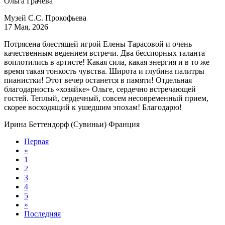
Ольга Грачева
Музей С.С. Прокофьева
17 Мая, 2026
Потрясена блестящей игрой Елены Тарасовой и очень
качественным ведением встречи. Два бесспорных таланта
воплотились в артисте! Какая сила, какая энергия и в то же
время такая тонкость чувства. Широта и глубина палитры
пианистки! Этот вечер останется в памяти! Отдельная
благодарность «хозяйке» Ольге, сердечно встречающей
гостей. Теплый, сердечный, совсем несовременный прием,
скорее восходящий к ушедшим эпохам! Благодарю!
Ирина Беттендорф (Сувиньи) Франция
Первая
«
1
2
3
4
5
»
Последняя