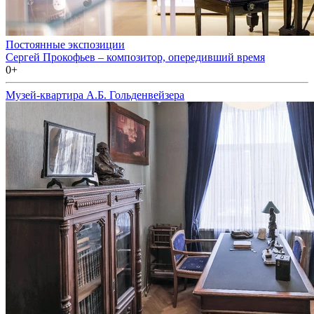
Постоянные экспозиции
Сергей Прокофьев – композитор, опередивший время
0+
Музей-квартира А.Б. Гольденвейзера