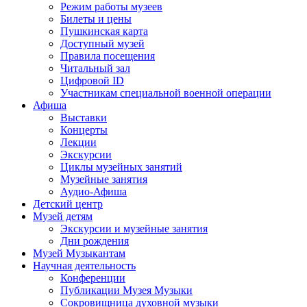
Режим работы музеев
Билеты и цены
Пушкинская карта
Доступный музей
Правила посещения
Читальный зал
Цифровой ID
Участникам специальной военной операции
Афиша
Выставки
Концерты
Лекции
Экскурсии
Циклы музейных занятий
Музейные занятия
Аудио-Афиша
Детский центр
Музей детям
Экскурсии и музейные занятия
Дни рождения
Музей Музыкантам
Научная деятельность
Конференции
Публикации Музея Музыки
Сокровищница духовной музыки