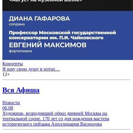
Концерты
Я ищу свою душу в нотах…
12+
Вся Афиша
Новости
06.08
Художник, возродивший образ древней Москвы на
театральной сцене. 170 лет со дня рождения мастера
исторического пейзажа Аполлинария Васнецова