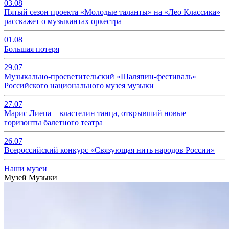
03.08
Пятый сезон проекта «Молодые таланты» на «Лео Классика»
расскажет о музыкантах оркестра
01.08
Большая потеря
29.07
Музыкально-просветительский «Шаляпин-фестиваль»
Российского национального музея музыки
27.07
Марис Лиепа – властелин танца, открывший новые
горизонты балетного театра
26.07
Всероссийский конкурс «Связующая нить народов России»
Наши музеи
Музей Музыки